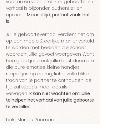
voor nu en voor later. Elke geboorte, elk
verhaal is bijzonder, authentiek en
oprecht.
Maar altijd, perfect zoals het
is.
Jullie geboorteverhaal verdient het om
op een mooie & eerlijke manier verteld
te worden met beelden die zonder
woorden jullie gevoel weergeven. Want
hoe goed jullie ook jullie best doen om
die pure emoties, kleine handjes,
rimpeltjes op de rug, liefdevolle blik of
traan van je partner te onthouden, de
tijd zal steeds meer details
vervagen.
Ik kan niet wachten om jullie
te helpen het verhaal van jullie geboorte
te vertellen.
Liefs, Marlies Roemen
Meer over mij