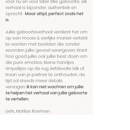
voor nu en voor later. Elke geboorte, elk
verhaal is bijzonder, authentiek en
oprecht.
Maar altijd, perfect zoals het
is.
Jullie geboorteverhaal verdient het om
op een mooie & eerlijke manier verteld
te worden met beelden die zonder
woorden jullie gevoel weergeven. Want
hoe goed jullie ook jullie best doen om
die pure emoties, kleine handjes,
rimpeltjes op de rug, liefdevolle blik of
traan van je partner te onthouden, de
tijd zal steeds meer details
vervagen.
Ik kan niet wachten om jullie
te helpen het verhaal van jullie geboorte
te vertellen.
Liefs, Marlies Roemen
Meer over mij