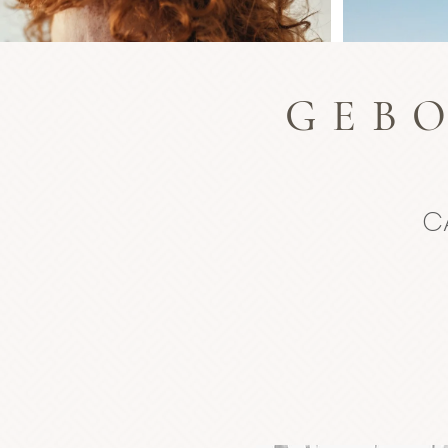
GEB
C