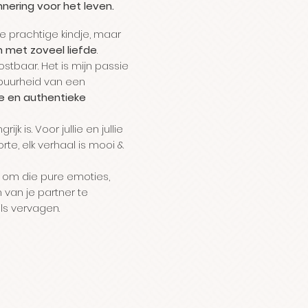
nering voor het leven.
ie prachtige kindje, maar
n met zoveel liefde
.
stbaar. Het is mijn passie
 puurheid van een
e en authentieke
jk is. Voor jullie en jullie
oorte, elk verhaal is mooi &
n om die pure emoties,
an van je partner te
ils vervagen.