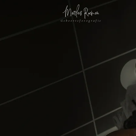
Marlies Roemen
Geboortefotografie