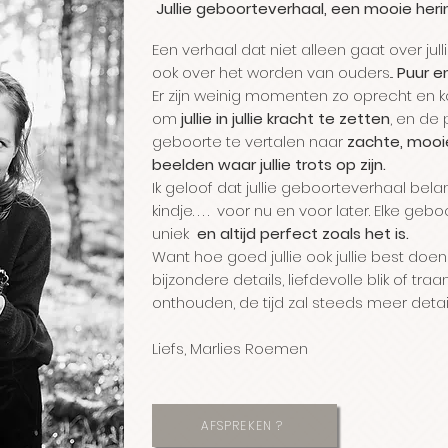
Jullie geboorteverhaal, e
en mooie herin
Een verhaal dat niet alleen gaat over jull
ook over het worden van ouders...
Puur e
Er zijn weinig momenten zo oprecht en ko
om
jullie in jullie kracht te zetten
, en de
geboorte te vertalen naar
zachte, mooi
beelden waar jullie trots op zijn.
Ik geloof dat jullie geboorteverhaal belangri
kindje. . . . voor nu en voor later. Elke geb
uniek
e
n
altijd perfect zoals het is.
Want hoe goed jullie ook jullie best doe
bijzondere details, liefdevolle blik of tra
onthouden, de tijd zal steeds meer deta
Liefs, Marlies Roemen
AFSPREKEN ?